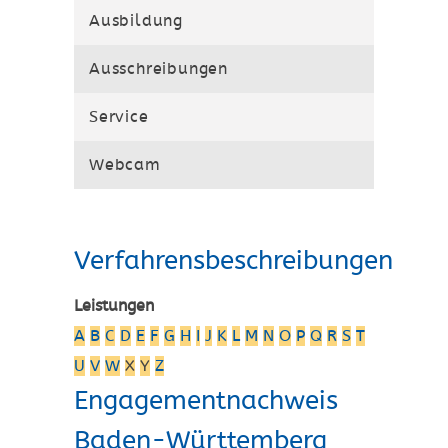
Ausbildung
Ausschreibungen
Service
Webcam
Verfahrensbeschreibungen
Leistungen
A
B
C
D
E
F
G
H
I
J
K
L
M
N
O
P
Q
R
S
T
U
V
W
X
Y
Z
Engagementnachweis
Baden-Württemberg