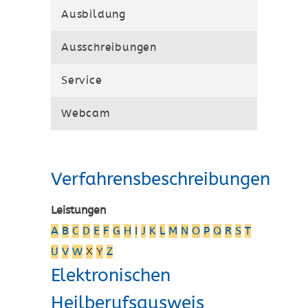
Ausbildung
Ausschreibungen
Service
Webcam
Verfahrensbeschreibungen
Leistungen
A
B
C
D
E
F
G
H
I
J
K
L
M
N
O
P
Q
R
S
T
U
V
W
X
Y
Z
Elektronischen
Heilberufsausweis