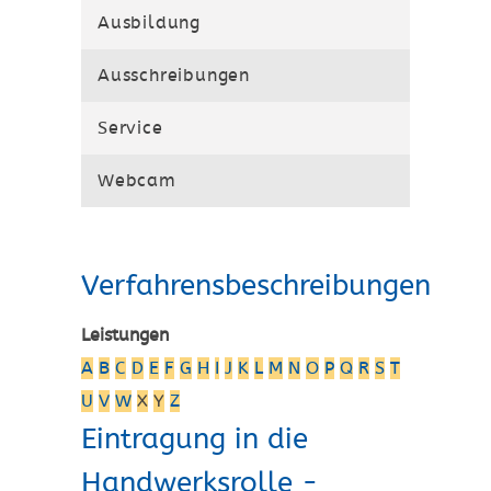
Ausbildung
Ausschreibungen
Service
Webcam
Verfahrensbeschreibungen
Leistungen
A
B
C
D
E
F
G
H
I
J
K
L
M
N
O
P
Q
R
S
T
U
V
W
X
Y
Z
Eintragung in die
Handwerksrolle -