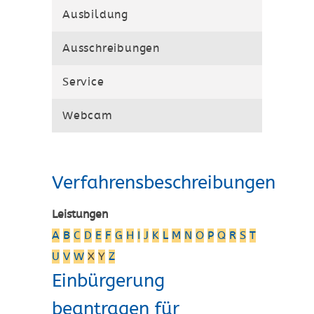
Ausbildung
Ausschreibungen
Service
Webcam
Verfahrensbeschreibungen
Leistungen
A
B
C
D
E
F
G
H
I
J
K
L
M
N
O
P
Q
R
S
T
U
V
W
X
Y
Z
Einbürgerung
beantragen für