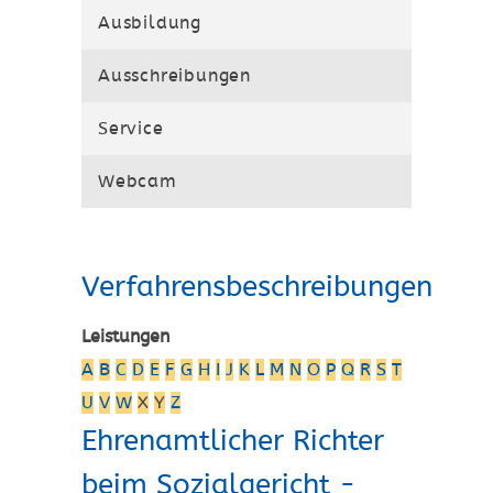
Ausbildung
Ausschreibungen
Service
Webcam
Verfahrensbeschreibungen
Leistungen
A
B
C
D
E
F
G
H
I
J
K
L
M
N
O
P
Q
R
S
T
U
V
W
X
Y
Z
Ehrenamtlicher Richter
beim Sozialgericht -