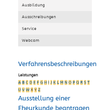
Ausbildung
Ausschreibungen
Service
Webcam
Verfahrensbeschreibungen
Leistungen
A
B
C
D
E
F
G
H
I
J
K
L
M
N
O
P
Q
R
S
T
U
V
W
X
Y
Z
Ausstellung einer
Eheurkunde beantragen