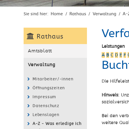
Home
Rathaus
Verwaltung
A-
Sie sind hier:
/
/
/
Verf
Rathaus
Leistungen
Amtsblatt
A
B
C
D
E
F
Buch
Verwaltung
Mitarbeiter/-innen
Die Hilfelei
Öffnungszeiten
Hinweis
: Un
Impressum
sozialversic
Datenschutz
Lebenslagen
Bei den verb
weitere Qual
A-Z - Was erledige ich