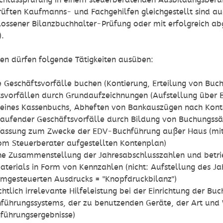
chlussprüfung in einem steuerberatenden Ausbildungsberu
üften Kaufmanns- und Fachgehilfen gleichgestellt sind auc
ossener Bilanzbuchhalter-Prüfung oder mit erfolgreich a
.
nen dürfen folgende Tätigkeiten ausüben:
 Geschäftsvorfälle buchen (Kontierung, Erteilung von Buc
svorfällen durch Grundaufzeichnungen (Aufstellung über 
eines Kassenbuchs, Abheften von Bankauszügen nach Kont
aufender Geschäftsvorfälle durch Bildung von Buchungssä
assung zum Zwecke der EDV-Buchführung außer Haus (mit 
m Steuerberater aufgestellten Kontenplan)
he Zusammenstellung der Jahresabschlusszahlen und betri
terials in Form von Kennzahlen (nicht: Aufstellung des Jah
mgesteuerten Ausdrucks = "Knopfdruckbilanz")
chtlich irrelevante Hilfeleistung bei der Einrichtung der Bu
führungssystems, der zu benutzenden Geräte, der Art un
führungsergebnisse)