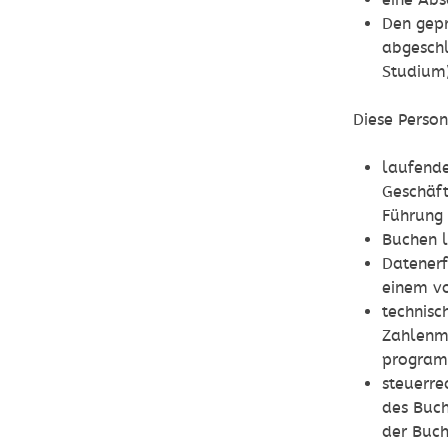
eine Abs
Den gepr
abgeschl
Studium)
Diese Perso
laufende
Geschäft
Führung 
Buchen l
Datenerf
einem vo
technisc
Zahlenma
program
steuerre
des Buch
der Buch