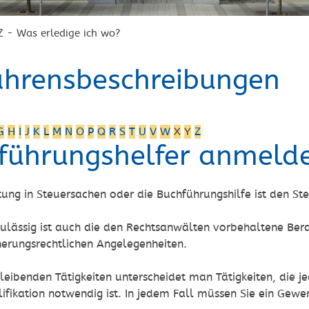
Z - Was erledige ich wo?
ahrensbeschreibungen
G
H
I
J
K
L
M
N
O
P
Q
R
S
T
U
V
W
X
Y
Z
führungshelfer anmeld
stung in Steuersachen oder die Buchführungshilfe ist den S
zulässig ist auch die den Rechtsanwälten vorbehaltene Bera
herungsrechtlichen Angelegenheiten.
leibenden Tätigkeiten unterscheidet man Tätigkeiten, die j
ifikation notwendig ist. In jedem Fall müssen Sie ein Gew