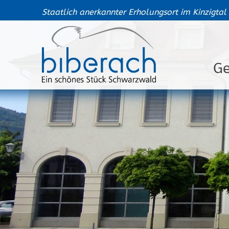
Staatlich anerkannter Erholungsort im Kinzigtal
G