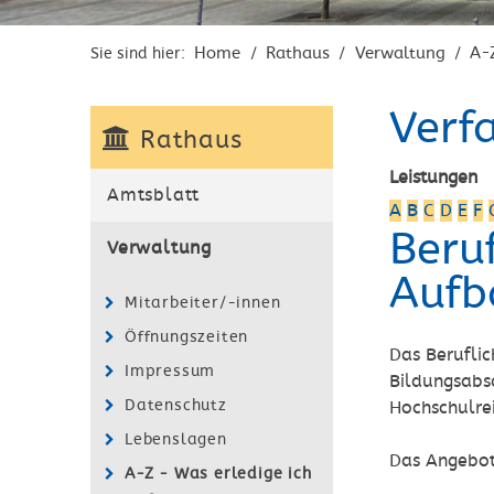
Home
Rathaus
Verwaltung
A-
Sie sind hier:
/
/
/
Verf
Rathaus
Leistungen
Amtsblatt
A
B
C
D
E
F
Beru
Verwaltung
Aufb
Mitarbeiter/-innen
Öffnungszeiten
Das Beruflic
Impressum
Bildungsabs
Datenschutz
Hochschulrei
Lebenslagen
Das Angebot
A-Z - Was erledige ich