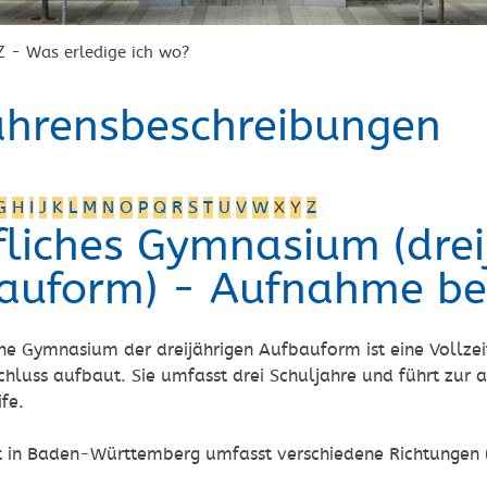
Z - Was erledige ich wo?
ahrensbeschreibungen
G
H
I
J
K
L
M
N
O
P
Q
R
S
T
U
V
W
X
Y
Z
fliches Gymnasium (drei
auform) - Aufnahme b
he Gymnasium der dreijährigen Aufbauform ist eine Vollzei
chluss aufbaut. Sie umfasst drei Schuljahre und führt zur
fe.
 in Baden-Württemberg umfasst verschiedene Richtungen (