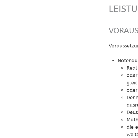
LEIST
VORAU
Voraussetzu
Notendur
Real
oder
glei
oder
Der 
ausr
Deut
Math
die 
weit