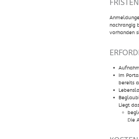
FRISTE
Anmeldungen
nachrangig b
vorhanden s
ERFORD
Aufnahm
Im Porta
bereits
Lebensla
Beglaubi
Liegt da
begl
Die 