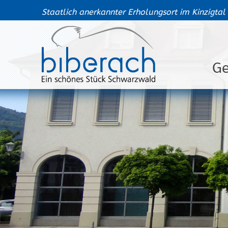
Staatlich anerkannter Erholungsort im Kinzigtal
G