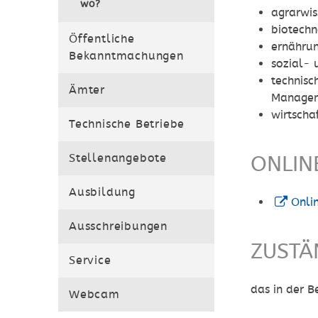
wo?
agrarwis
biotechn
Öffentliche
ernährun
Bekanntmachungen
sozial- 
technisc
Ämter
Managem
wirtscha
Technische Betriebe
Stellenangebote
ONLIN
Ausbildung
Onli
Ausschreibungen
ZUSTÄ
Service
das in der 
Webcam