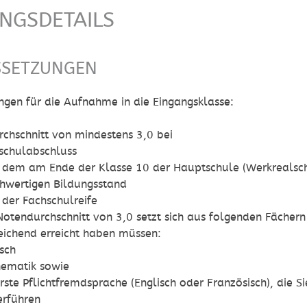
UNGSDETAILS
SSETZUNGEN
ngen für die Aufnahme in die Eingangsklasse:
chschnitt von mindestens 3,0 bei
schulabschluss
 dem am Ende der Klasse 10 der Hauptschule (Werkrealsc
chwertigen Bildungsstand
 der Fachschulreife
Notendurchschnitt von 3,0 setzt sich aus folgenden Fäche
eichend erreicht haben müssen:
sch
ematik sowie
erste Pflichtfremdsprache (Englisch oder Französisch), di
erführen