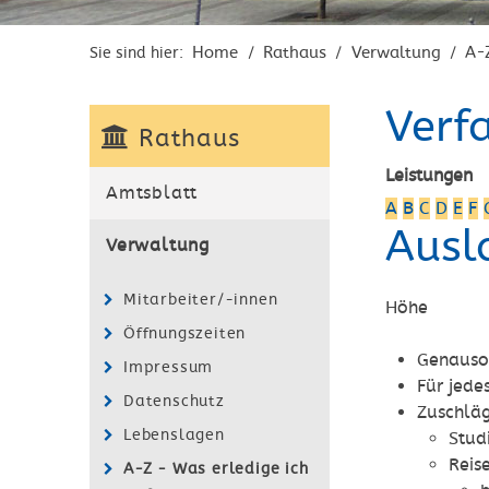
Home
Rathaus
Verwaltung
A-
Sie sind hier:
/
/
/
Verf
Rathaus
Leistungen
Amtsblatt
A
B
C
D
E
F
Ausl
Verwaltung
Mitarbeiter/-innen
Höhe
Öffnungszeiten
Genauso 
Impressum
Für jede
Datenschutz
Zuschläg
Lebenslagen
Stud
Reis
A-Z - Was erledige ich