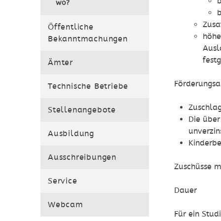
b
wo?
b
Zusa
Öffentliche
höhe
Bekanntmachungen
Ausl
fest
Ämter
Förderungsa
Technische Betriebe
Zuschlag
Stellenangebote
Die über
unverzin
Ausbildung
Kinderb
Ausschreibungen
Zuschüsse m
Service
Dauer
Webcam
Für ein Stu