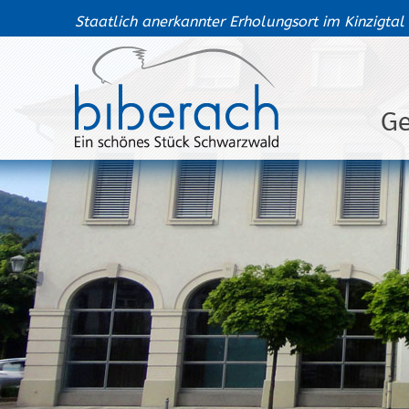
Staatlich anerkannter Erholungsort im Kinzigtal
G