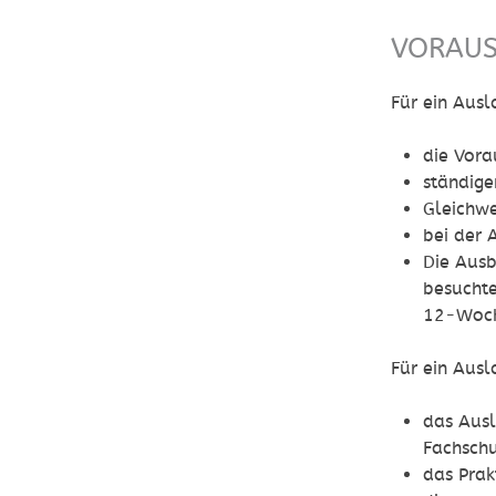
VORAU
Für ein Aus
die Vora
ständige
Gleichwe
bei der 
Die Ausb
besuchte
12-Woc
Für ein Aus
das Aus
Fachsch
das Prak