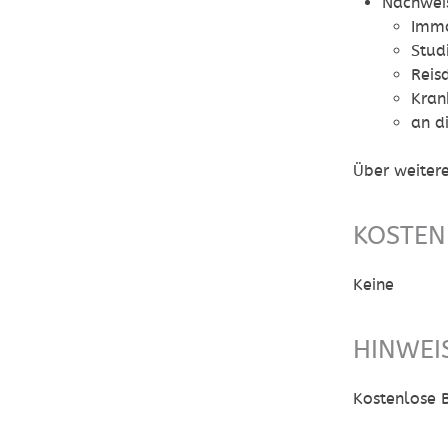
Nachwei
Imma
Stud
Reis
Kran
an d
Über weitere
KOSTEN
Keine
HINWEI
Kostenlose 