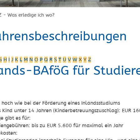
Z - Was erledige ich wo?
ahrensbeschreibungen
G
H
I
J
K
L
M
N
O
P
Q
R
S
T
U
V
W
X
Y
Z
ands-BAföG für Studier
hoch wie bei der Förderung eines Inlandsstudiums
s Kind unter 14 Jahren (Kinderbetreuungszuschlag): EUR 1
e gibt es für:
iengebühren
: bis zu EUR
5.600 für maximal ein Jahr
ekosten
: