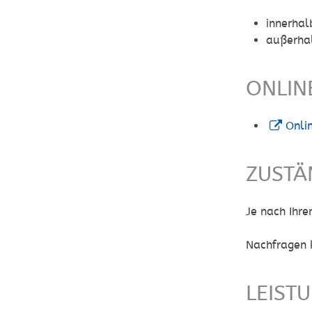
innerhal
außerhal
ONLIN
Onli
ZUSTÄ
Je nach Ihr
Nachfragen 
LEIST