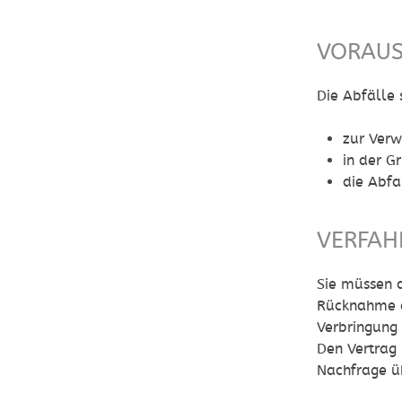
VORAU
Die Abfälle 
zur Verw
in der G
die Abf
VERFAH
Sie müssen 
Rücknahme de
Verbringung 
Den Vertrag
Nachfrage ü