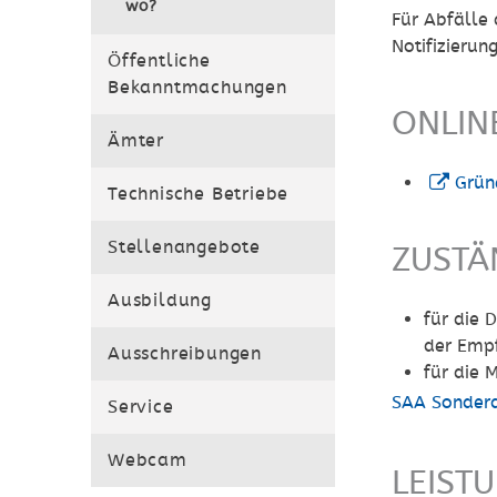
wo?
Für Abfälle 
Notifizierun
Öffentliche
Bekanntmachungen
ONLIN
Ämter
Grün
Technische Betriebe
Stellenangebote
ZUSTÄ
Ausbildung
für die 
der Empf
Ausschreibungen
für die 
SAA Sonder
Service
Webcam
LEIST