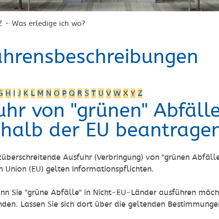
Z - Was erledige ich wo?
ahrensbeschreibungen
G
H
I
J
K
L
M
N
O
P
Q
R
S
T
U
V
W
X
Y
Z
uhr von "grünen" Abfäll
rhalb der EU beantrage
züberschreitende Ausfuhr (Verbringung) von "grünen Abfälle
 Union (EU) gelten Informationspflichten.
n Sie "grüne Abfälle" in Nicht-EU-Länder ausführen möchte
en. Lassen Sie sich dort über die gelte
n
den Bestimmungen