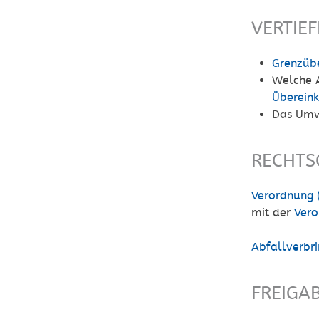
VERTIE
Grenzübe
Welche A
Überei
Das Umw
RECHTS
Verordnung 
mit der
Vero
Abfallverbr
FREIGA