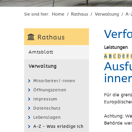
Home
Rathaus
Verwaltung
A-
Sie sind hier:
/
/
/
Verf
Rathaus
Leistungen
Amtsblatt
A
B
C
D
E
F
Ausf
Verwaltung
inne
Mitarbeiter/-innen
Öffnungszeiten
Für die gren
Impressum
Europäischen
Datenschutz
Achtung: Wen
Lebenslagen
Behörde wend
A-Z - Was erledige ich