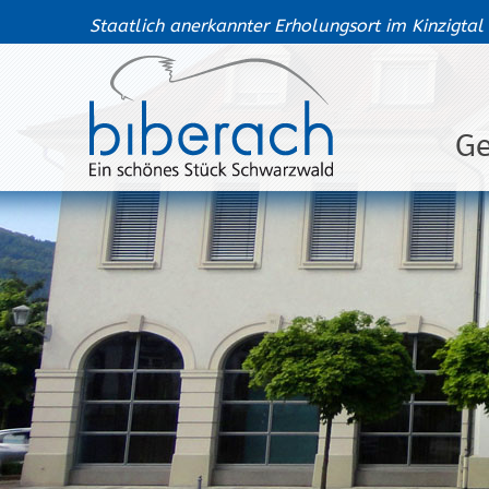
Staatlich anerkannter Erholungsort im Kinzigtal
G