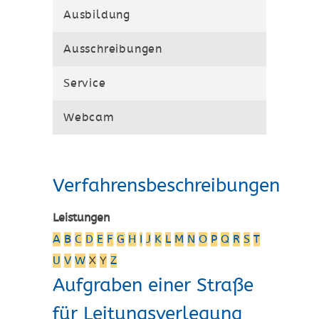
Ausbildung
Ausschreibungen
Service
Webcam
Verfahrensbeschreibungen
Leistungen
A
B
C
D
E
F
G
H
I
J
K
L
M
N
O
P
Q
R
S
T
U
V
W
X
Y
Z
Aufgraben einer Straße
für Leitungsverlegung