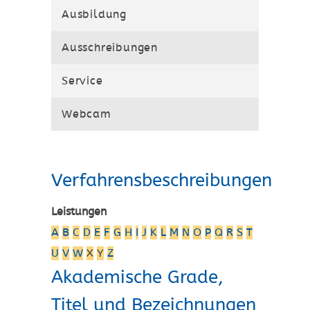
Ausbildung
Ausschreibungen
Service
Webcam
Verfahrensbeschreibungen
Leistungen
A
B
C
D
E
F
G
H
I
J
K
L
M
N
O
P
Q
R
S
T
U
V
W
X
Y
Z
Akademische Grade,
Titel und Bezeichnungen