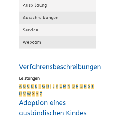
Ausbildung
Ausschreibungen
Service
Webcam
Verfahrensbeschreibungen
Leistungen
A
B
C
D
E
F
G
H
I
J
K
L
M
N
O
P
Q
R
S
T
U
V
W
X
Y
Z
Adoption eines
ausländischen Kindes -