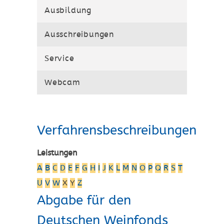
Ausbildung
Ausschreibungen
Service
Webcam
Verfahrensbeschreibungen
Leistungen
A
B
C
D
E
F
G
H
I
J
K
L
M
N
O
P
Q
R
S
T
U
V
W
X
Y
Z
Abgabe für den
Deutschen Weinfonds