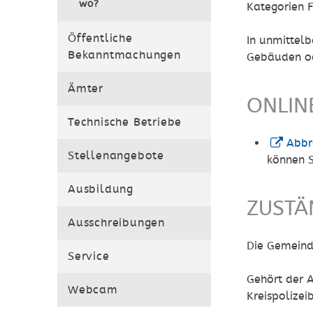
wo?
Kategorien F
Öffentliche
In unmittel
Bekanntmachungen
Gebäuden od
Ämter
ONLIN
Technische Betriebe
Abbr
Stellenangebote
können S
Ausbildung
ZUSTÄ
Ausschreibungen
Die Gemeind
Service
Gehört der A
Webcam
Kreispolizei