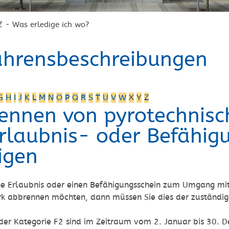
Z - Was erledige ich wo?
ahrensbeschreibungen
G
H
I
J
K
L
M
N
O
P
Q
R
S
T
U
V
W
X
Y
Z
ennen von pyrotechnis
Erlaubnis- oder Befähig
igen
ne Erlaubnis oder einen Befähigungsschein zum Umgang mi
rk abbrennen möchten, dann müssen Sie dies der zuständi
der Kategorie F2 sind im Zeitraum vom 2. Januar bis 30. 