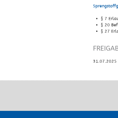
Sprengstoff
§ 7 Erla
§ 20
Bef
§ 27
Er
FREIGA
31.07.2025