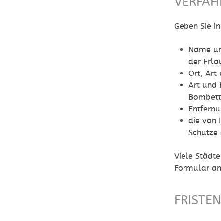
VERFAH
Geben Sie in
Name un
der Erla
Ort, Art
Art und 
Bombett
Entfern
die von
Schutze 
Viele Städte
Formular an
FRISTE