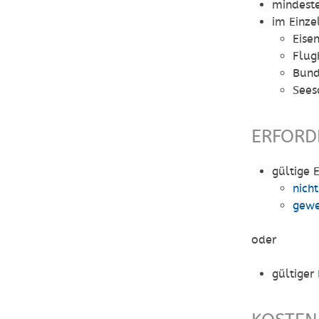
mindest
im Einze
Eise
Flug
Bund
Sees
ERFORD
gültige 
nich
gewe
oder
gültiger