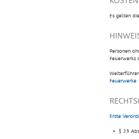
KOSTEN
Es gelten d
HINWEI
Personen oh
Feuerwerks 
Weiterführen
Feuerwerke
RECHTS
Erste Veror
§ 23 Abs