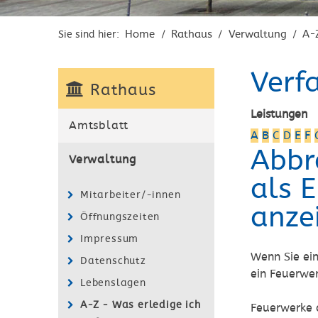
Home
Rathaus
Verwaltung
A-
Sie sind hier:
/
/
/
Verf
Rathaus
Leistungen
Amtsblatt
A
B
C
D
E
F
Abbr
Verwaltung
als 
Mitarbeiter/-innen
anze
Öffnungszeiten
Impressum
Wenn Sie ei
Datenschutz
ein Feuerwe
Lebenslagen
A-Z - Was erledige ich
Feuerwerke 