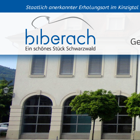
Staatlich anerkannter Erholungsort im Kinzigtal
G