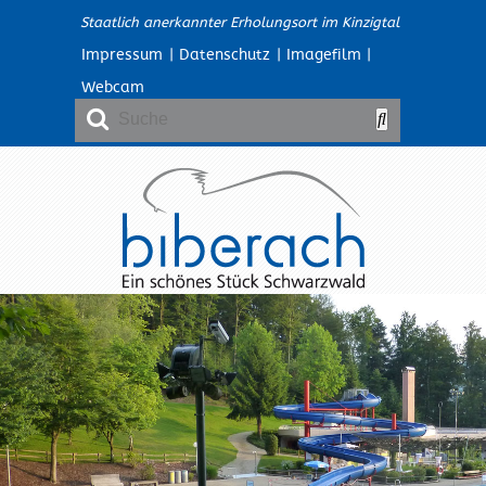
Staatlich anerkannter Erholungsort im Kinzigtal
Impressum
|
Datenschutz
|
Imagefilm
|
Webcam